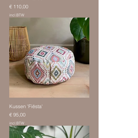
Prijs
€ 110,00
incl.BTW
Kussen 'Fiësta'
Prijs
€ 95,00
incl.BTW