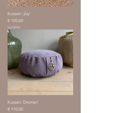
Kussen 'Joy'
Prijs
€ 105,00
incl.BTW
Kussen 'Dromen'
Prijs
€ 110,00