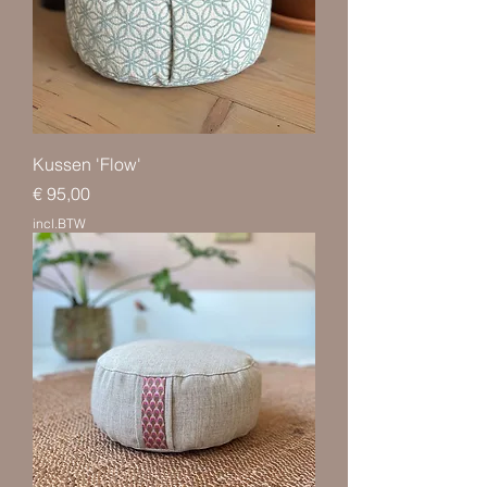
Kussen 'Flow'
Prijs
€ 95,00
incl.BTW