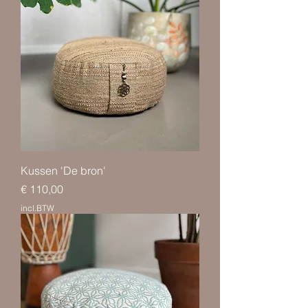
Kussen 'De bron'
Prijs
€ 110,00
incl.BTW