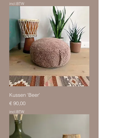
incl.BTW
Kussen 'Beer'
Prijs
€ 90,00
incl.BTW