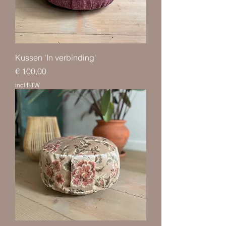
Kussen 'In verbinding'
Prijs
€ 100,00
incl.BTW