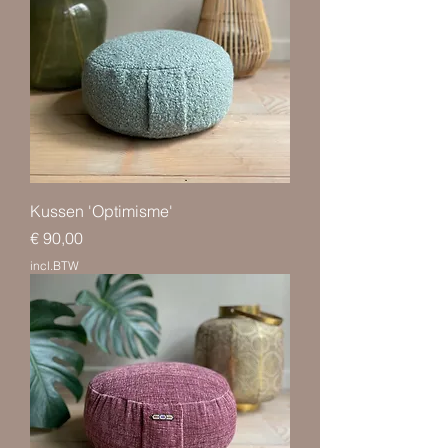
Kussen 'Optimisme'
Prijs
€ 90,00
incl.BTW